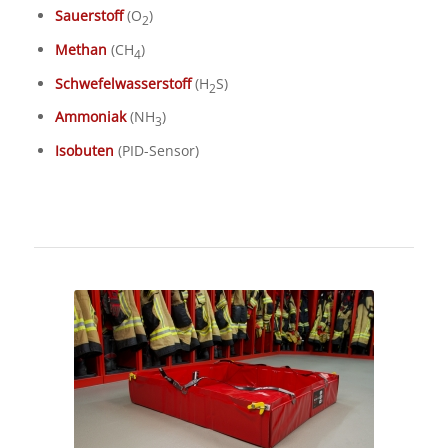
Sauerstoff
(O
)
2
Methan
(CH
)
4
Schwefelwasserstoff
(H
S)
2
Ammoniak
(NH
)
3
Isobuten
(PID-Sensor)